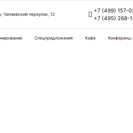
+7 (499) 157-0
,
Чапаевский переулок,
12
+7 (495) 268-
онирование
Спецпредложения
Кафе
Конференц-
Лучшее
нут до ВЭБ
15 минут до
соотношение
ны
Арены
цена/качество