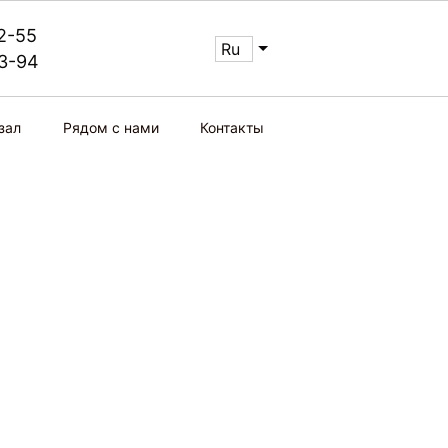
2-55
ru
13-94
зал
Рядом с нами
Контакты
Тихое место в 20
 ВТБ
минутах езды от
центра