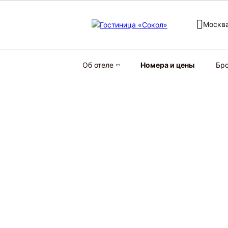
Москва
Об отеле
Номера и цены
Бр
8 минут от станций
6 ми
метро «Сокол»
Аре
и «Аэропорт»
Главная
Номера и цены